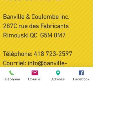
Banville & Coulombe inc.
287C rue des Fabricants
Rimouski QC G5M 0M7
Téléphone:
418 723-2597
Courriel:
info@banville-
coulombe.com
Téléphone
Courriel
Adresse
Facebook
Carrière de pierre située à
l'extrémité sud de l'avenue du
Havre
à Rimouski